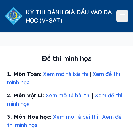
KỲ THI ĐÁNH GIÁ ĐẦU VÀO ĐẠI
HỌC (V-SAT)
Đề thi minh họa
1. Môn Toán:
Xem mô tả bài thi
|
Xem đề thi
minh họa
2. Môn Vật Lí:
Xem mô tả bài thi
|
Xem đề thi
minh họa
3. Môn Hóa học:
Xem mô tả bài thi
|
Xem đề
thi minh họa